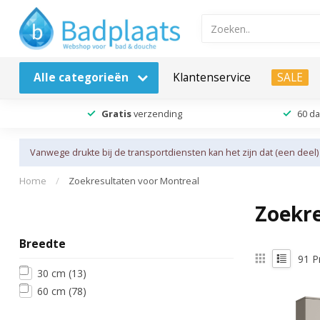
Alle categorieën
Klantenservice
SALE
Gratis
verzending
60 d
Vanwege drukte bij de transportdiensten kan het zijn dat (een deel)
Home
/
Zoekresultaten voor Montreal
Zoekre
Breedte
91
P
30 cm
(13)
60 cm
(78)