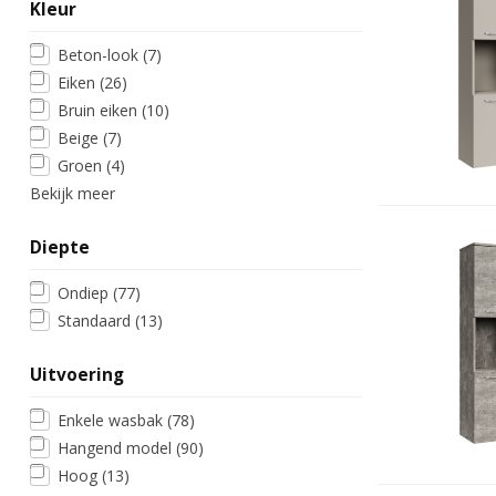
Kleur
Beton-look
(7)
Eiken
(26)
Bruin eiken
(10)
Beige
(7)
Groen
(4)
Bekijk meer
Diepte
Ondiep
(77)
Standaard
(13)
Uitvoering
Enkele wasbak
(78)
Hangend model
(90)
Hoog
(13)