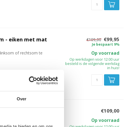
cm - eiken met mat
€99,95
€109,00
Je bespaart 9%
linksom of rechtsom te
Op voorraad
Op werkdagen voor 12:00 uur
besteld is de volgende werkdag
in huis!
Over
m - hoogglans wit
€109,00
linksom of rechtsom te
Op voorraad
 media te bieden en om ons
Op werkdagen voor 12:00 uur