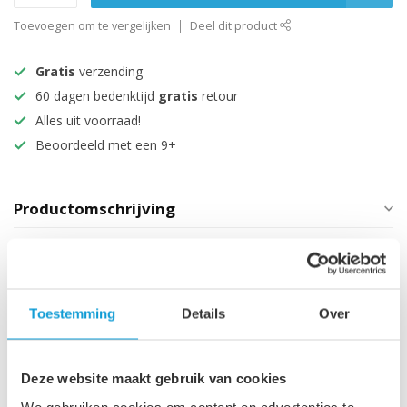
Toevoegen om te vergelijken
Deel dit product
Gratis
verzending
60 dagen bedenktijd
gratis
retour
Alles uit voorraad!
Beoordeeld met een 9+
Productomschrijving
Specificaties
Technische informatie
Toestemming
Details
Over
Maak je aankoop compleet
Deze website maakt gebruik van cookies
Afvoerplug groot - chroom -
We gebruiken cookies om content en advertenties te