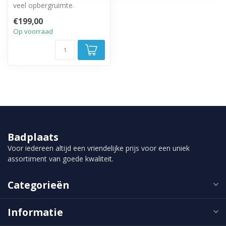
veel opbergruimte.
Greeploze draaideur met
€199,00
soft close sl...
Op voorraad
Badplaats
Voor iedereen altijd een vriendelijke prijs voor een uniek
assortiment van goede kwaliteit.
Categorieën
Informatie