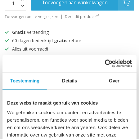
Toevoegen aan winkelwagen
Toevoegen om te vergelijken
Deel dit product
Gratis
verzending
60 dagen bedenktijd
gratis
retour
Alles uit voorraad!
Beoordeeld met een 9+
Productomschrijving
Toestemming
Details
Over
Specificaties
Deze website maakt gebruik van cookies
We gebruiken cookies om content en advertenties te
personaliseren, om functies voor social media te bieden
Recent bekeken
en om ons websiteverkeer te analyseren. Ook delen we
informatie over uw gebruik van onze site met onze