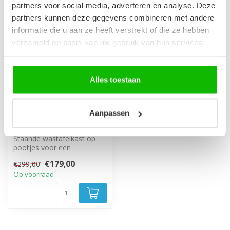
partners voor social media, adverteren en analyse. Deze
-40%
partners kunnen deze gegevens combineren met andere
informatie die u aan ze heeft verstrekt of die ze hebben
verzameld op basis van uw gebruik van hun services.
Alles toestaan
Aanpassen
Wastafelkast Kobe 60
x 46 x 85 cm - eiken
Staande wastafelkast op
pootjes voor een
opstaande waskom.
€179,00
€299,00
Inclusief lade en ope...
Op voorraad