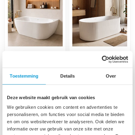
Half vrijstaand ligbad
Vrijstaand ligbad
Hanoi 170 x 80 x 58 cm
Havana 170 x 80 x 58
- wit
cm - wit
Toestemming
Details
Over
Half vrijstaand ligbad
Vrijstaand ligbad gemaakt
gemaakt van acryl, inclusief
van acryl, inclusief afvoer
afvoer en overloop set.
en overloop set.
€699,00
€699,00
€749,00
€799,00
Deze website maakt gebruik van cookies
Op voorraad
Op voorraad
We gebruiken cookies om content en advertenties te
personaliseren, om functies voor social media te bieden
en om ons websiteverkeer te analyseren. Ook delen we
informatie over uw gebruik van onze site met onze