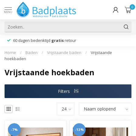
0
MENU
60 dagen bedenktijd
gratis
retour
Home
/
Baden
/
Vrijstaande baden
/
Vrijstaande
hoekbaden
Vrijstaande hoekbaden
Filters
-7%
-13%