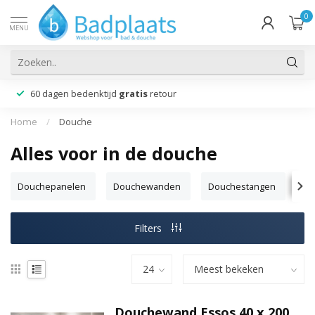
0
MENU
60 dagen bedenktijd
gratis
retour
Home
/
Douche
Alles voor in de douche
Douchepanelen
Douchewanden
Douchestangen
Do
Filters
Douchewand Essos 40 x 200