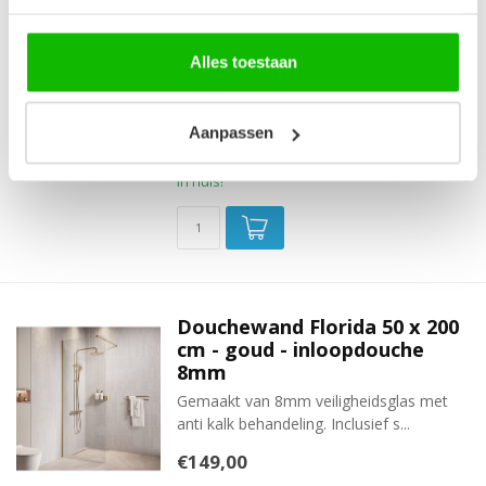
Uitgevoerd met een schuifdeur. Gemaakt
van 6mm veiligheidsglas met ant...
Alles toestaan
€259,00
Op voorraad
Aanpassen
Op werkdagen voor 12:00 uur
besteld is de volgende werkdag
in huis!
Douchewand Florida 50 x 200
cm - goud - inloopdouche
8mm
Gemaakt van 8mm veiligheidsglas met
anti kalk behandeling. Inclusief s...
€149,00