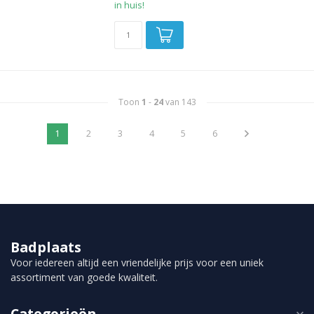
in huis!
Toon
1
-
24
van 143
1
2
3
4
5
6
Badplaats
Voor iedereen altijd een vriendelijke prijs voor een uniek
assortiment van goede kwaliteit.
Categorieën