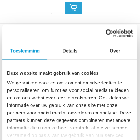
Douchecabine Dakota 100 x
100 x 190 cm - zwart -
rookglas - nano coating
Toestemming
Details
Over
Uitgevoerd met twee schuifdeuren.
Gemaakt van 6mm getint veiligheidsgl...
Deze website maakt gebruik van cookies
€379,00
We gebruiken cookies om content en advertenties te
Niet op voorraad
personaliseren, om functies voor social media te bieden
Tijdelijk uitverkocht, informeer
naar de verwachte levertijd!
en om ons websiteverkeer te analyseren. Ook delen we
informatie over uw gebruik van onze site met onze
partners voor social media, adverteren en analyse. Deze
partners kunnen deze gegevens combineren met andere
Douchewand Calgary 120 x
informatie die u aan ze heeft verstrekt of die ze hebben
190 cm - zwart - met nano
verzameld op basis van uw gebruik van hun services.
coating