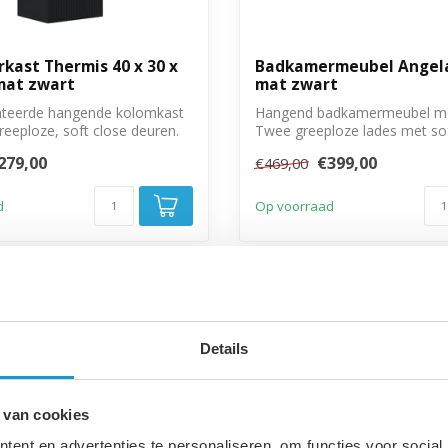
kast Thermis 40 x 30 x
Badkamermeubel Angela
mat zwart
mat zwart
teerde hangende kolomkast
Hangend badkamermeubel met
eeploze, soft close deuren.
Twee greeploze lades met sof
sluitin...
279,00
€399,00
€469,00
d
Op voorraad
-34%
Details
 van cookies
ent en advertenties te personaliseren, om functies voor social