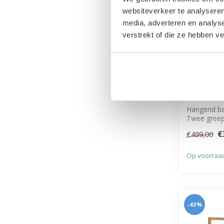
websiteverkeer te analyseren
media, adverteren en analys
verstrekt of die ze hebben v
Badkamer
zwarte w
Hangend ba
Twee greep
sluitin...
€
€499,00
Op voorraa
-43%