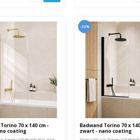
-22%
orino 70 x 140 cm -
Badwand Torino 70 x 140
ano coating
zwart - nano coating
n 5mm veiligheidsglas met
Gemaakt van 5mm veiligheids