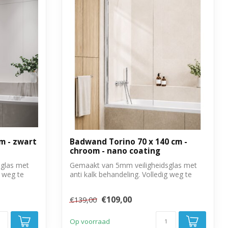
m - zwart
Badwand Torino 70 x 140 cm -
chroom - nano coating
glas met
Gemaakt van 5mm veiligheidsglas met
g weg te
anti kalk behandeling. Volledig weg te
draai...
€109,00
€139,00
Op voorraad