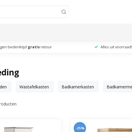
agen bedenktijd
gratis
retour
Alles uit voorraad!
eding
den
Wastafelkasten
Badkamerkasten
Badkamerme
roducten
-25%