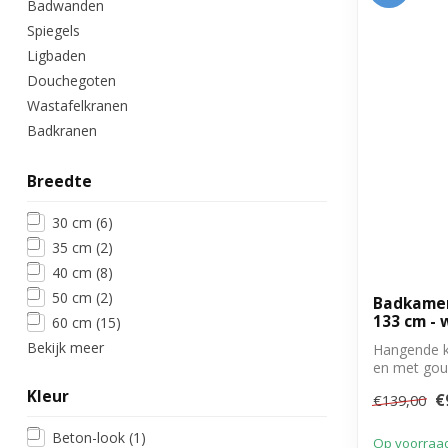
Badwanden
Spiegels
Ligbaden
Douchegoten
Wastafelkranen
Badkranen
Breedte
30 cm
(6)
35 cm
(2)
40 cm
(8)
50 cm
(2)
Badkamer
133 cm - 
60 cm
(15)
Bekijk meer
Hangende k
en met gou
Kleur
€
€139,00
Beton-look
(1)
Op voorraa