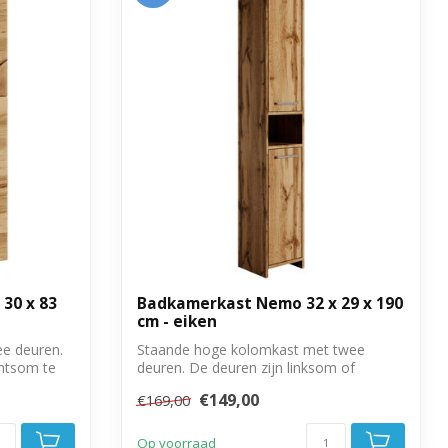
30 x 83
Badkamerkast Nemo 32 x 29 x 190
cm - eiken
e deuren.
Staande hoge kolomkast met twee
chtsom te
deuren. De deuren zijn linksom of
rechtsom te mo...
€149,00
€169,00
Op voorraad