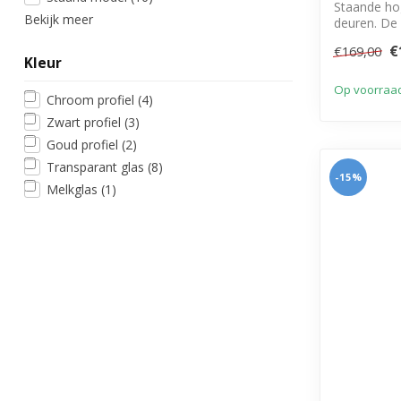
Staande ho
Bekijk meer
deuren. De 
rechtsom te
€
€169,00
Kleur
Op voorraa
Chroom profiel
(4)
Zwart profiel
(3)
Goud profiel
(2)
Transparant glas
(8)
-15%
Melkglas
(1)