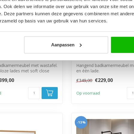
. Ook delen we informatie over uw gebruik van onze site met on
e. Deze partners kunnen deze gegevens combineren met andere i
erzameld op basis van uw gebruik van hun services.
Aanpassen
meubel Angela 80cm -
Badkamermeubel Fraser
astafel - mat zwart
zwart - 1 lade
dkamermeubel met wastafel.
Hangend badkamermeubel me
loze lades met soft close
en één lade.
399,00
€229,00
€349,00
d
Op voorraad
-13%