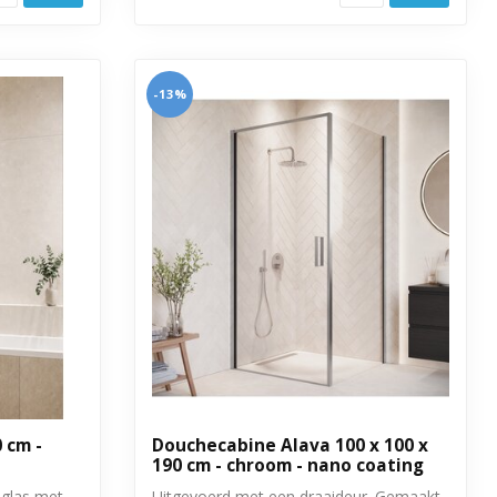
-13%
 cm -
Douchecabine Alava 100 x 100 x
190 cm - chroom - nano coating
glas met
Uitgevoerd met een draaideur. Gemaakt