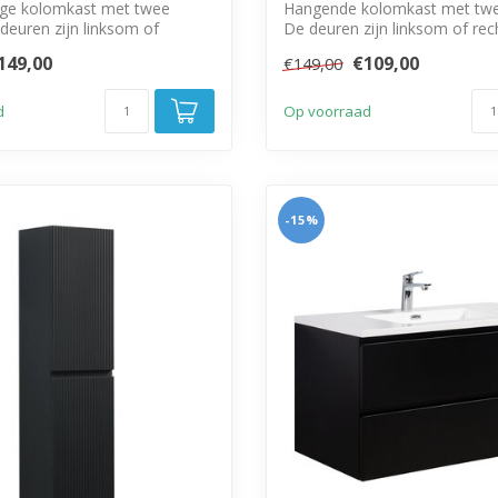
ge kolomkast met twee
Hangende kolomkast met twe
deuren zijn linksom of
De deuren zijn linksom of re
 mo...
monter...
149,00
€109,00
€149,00
d
Op voorraad
-15%