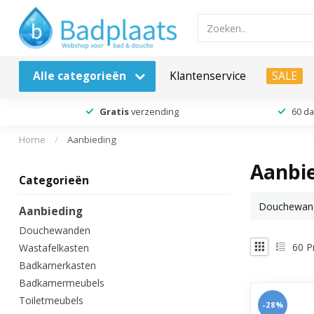
Alle categorieën
Klantenservice
SALE
Gratis
verzending
60 d
Home
/
Aanbieding
Aanbi
Categorieën
Douchewan
Aanbieding
Douchewanden
60
P
Wastafelkasten
Badkamerkasten
Badkamermeubels
Toiletmeubels
-28%