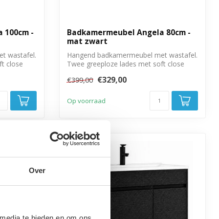
 100cm -
Badkamermeubel Angela 80cm -
mat zwart
 wastafel.
Hangend badkamermeubel met wastafel.
t close
Twee greeploze lades met soft close
sluitin...
€329,00
€399,00
Op voorraad
-10%
Over
 media te bieden en om ons