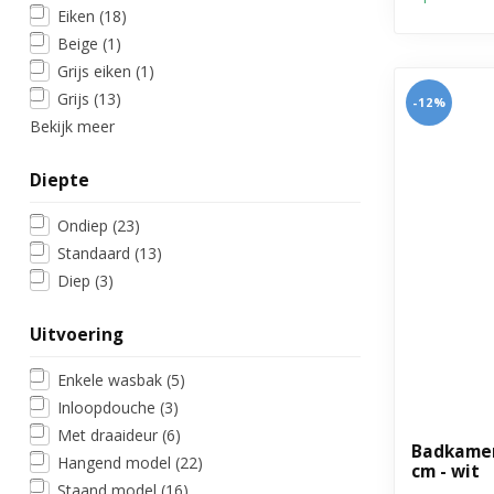
Eiken
(18)
Beige
(1)
Grijs eiken
(1)
Grijs
(13)
-12%
Bekijk meer
Diepte
Ondiep
(23)
Standaard
(13)
Diep
(3)
Uitvoering
Enkele wasbak
(5)
Inloopdouche
(3)
Met draaideur
(6)
Badkamer
Hangend model
(22)
cm - wit
Staand model
(16)