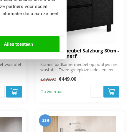
ze partners voor social
nformatie die u aan ze heeft
Alles toestaan
 60cm -
Badkamermeubel Salzburg 80cm -
zwart houtnerf
t wastafel
Staand badkamermeubel op pootjes met
wastafel. Twee greeploze lades en een
deurt...
€449,00
€499,00
Op voorraad
-22%