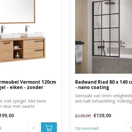
rmeubel Vermont 120cm
Badwand Riad 80 x 140 c
el - eiken - zonder
- nano coating
Gemaakt van 5mm veiligheids
st met spiegel. Met twee
anti kalk behandeling. Volledi
en deur met zwarte
draai...
.
199,00
€139,00
€159,00
d
Op voorraad