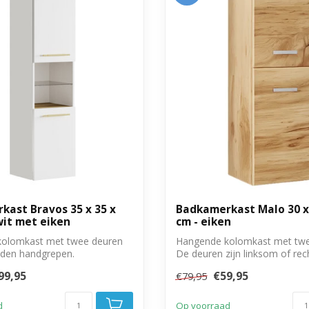
kast Bravos 35 x 35 x
Badkamerkast Malo 30 x 
wit met eiken
cm - eiken
olomkast met twee deuren
Hangende kolomkast met twe
den handgrepen.
De deuren zijn linksom of re
monter...
99,95
€59,95
€79,95
d
Op voorraad