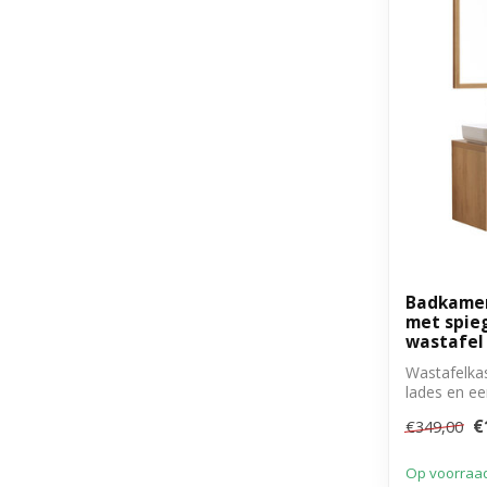
Badkame
met spieg
wastafel
Wastafelka
lades en e
handgrepen
€
€349,00
Op voorraa