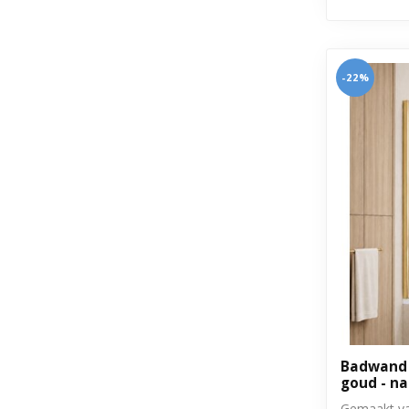
-22%
Badwand T
goud - n
Gemaakt va