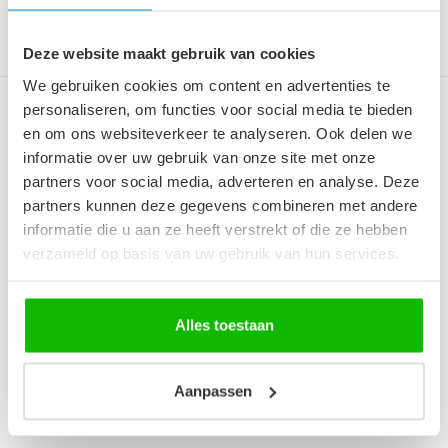
Deze website maakt gebruik van cookies
We gebruiken cookies om content en advertenties te
personaliseren, om functies voor social media te bieden
Toiletmeubel Angela 40cm -
en om ons websiteverkeer te analyseren. Ook delen we
mat zwart met zwarte
wastafel
informatie over uw gebruik van onze site met onze
partners voor social media, adverteren en analyse. Deze
Strak fonteinmeubel met veel
partners kunnen deze gegevens combineren met andere
opbergruimte. Greeploze draaideur met
sof...
informatie die u aan ze heeft verstrekt of die ze hebben
verzameld op basis van uw gebruik van hun services.
€179,00
€219,00
Je bespaart 22%
Op voorraad
Alles toestaan
Op werkdagen voor 12:00 uur
besteld is de volgende werkdag
in huis!
Aanpassen